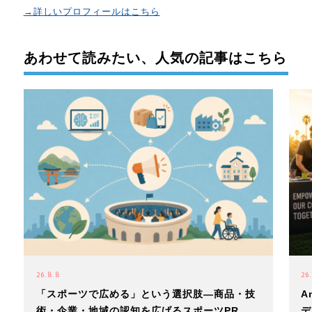
→詳しいプロフィールはこちら
あわせて読みたい、人気の記事はこちら
26.8.8
26.
「スポーツで広める」という選択肢―商品・技
A
術・企業・地域の認知を広げるスポーツPR
デ