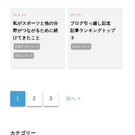
20.8.24
20.7.15
私がスポーツと他の分
ブログ引っ越し記念
野がつながるために続
記事ランキングトップ
けてきたこと
３
広報ＰＲについて
自分について
自分について
1
2
3
次へ >
カテゴリー