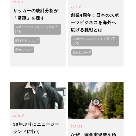
25.9.2
22.9.13
サッカーの統計分析が
創業4周年：日本のスポ
「常識」を覆す
ーツビジネスを海外へ
スポーツマネジメントを掘り下
広げる挑戦とは
げる
スポーツマネジメントを掘り下
広報ＰＲについて
げる
自分について
自分について
22.8.23
30年ぶりにニュージー
21.11.12
ランドに行く
なぜ、理念実現型を始