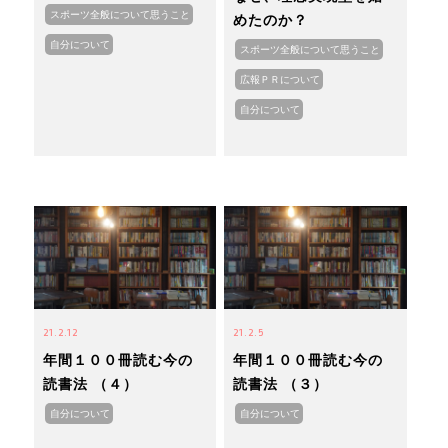
スポーツ全般について思うこと
めたのか？
自分について
スポーツ全般について思うこと
広報ＰＲについて
自分について
21.2.12
21.2.5
年間１００冊読む今の
年間１００冊読む今の
読書法 （４）
読書法 （３）
自分について
自分について