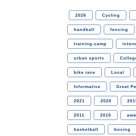
検
2026
Cycling
索:
handball
fencing
training-camp
inter
urban sports
Colleg
bike race
Local
Informative
Great P
2021
2020
201
2011
2010
ame
basketball
boxing