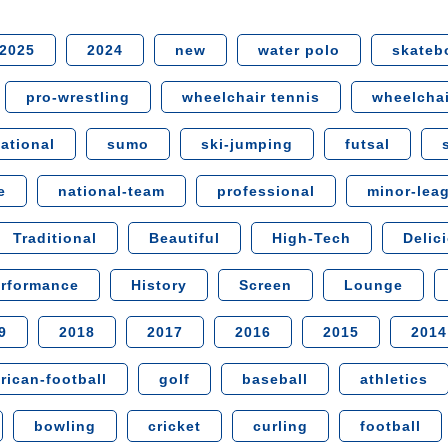
2025
2024
new
water polo
skateb
pro-wrestling
wheelchair tennis
wheelchai
national
sumo
ski-jumping
futsal
e
national-team
professional
minor-lea
Traditional
Beautiful
High-Tech
Delic
erformance
History
Screen
Lounge
9
2018
2017
2016
2015
2014
rican-football
golf
baseball
athletics
bowling
cricket
curling
football