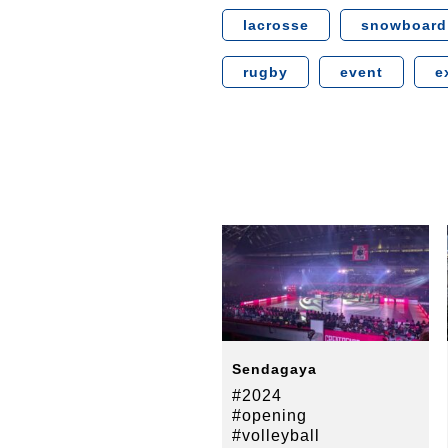
lacrosse
snowboard
rugby
event
e
Sendagaya
#2024
#opening
#volleyball