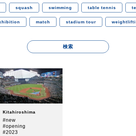
squash
swimming
table tennis
t
xhibition
match
stadium tour
weightlift
Kitahiroshima
#new
#opening
#2023