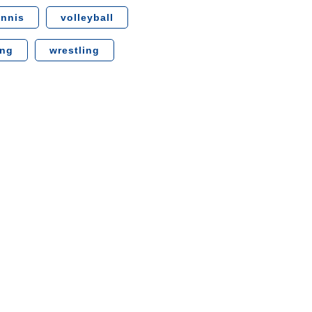
ennis
volleyball
ing
wrestling