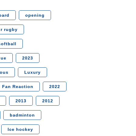
oard
opening
r rugby
softball
gue
2023
ious
Luxury
Fan Reaction
2022
2013
2012
badminton
Ice hockey