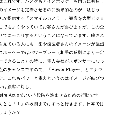
はこれです。バスケもアイスホッケーも両方に共通し
のイメージを定着させるのに効果的なのが「駄じゃ
んが提供する「スマイルカメラ」。観客を大型ビジョ
こでもよくやっていてお客さんが喜びますが、この企
せてにっこりするということになっています。映され
を見ている人にも、歯や歯医者さんのイメージが強烈
スホッケーではパワープレー（相手の反則により一定
ーできること）の時に、電力会社がスポンサーになっ
チャンスですので、「Power Play~~」とアナウ
す。これもパワーと電力というのはイメージが結びつ
ンは顧客に対し、
est,Disire,Action)という段階を進ませるための行動です
くとも「Ｉ」の段階まではすっと行きます。日本では
しょうか？