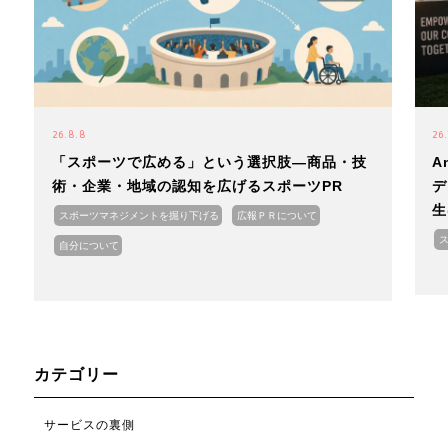
26.8.8
26.
「スポーツで広める」という選択肢―商品・技
A
術・企業・地域の認知を広げるスポーツPR
デ
生
スポーツマネジメントを掘り下げる
広報ＰＲについて
自分について
カテゴリー
サービスの裏側