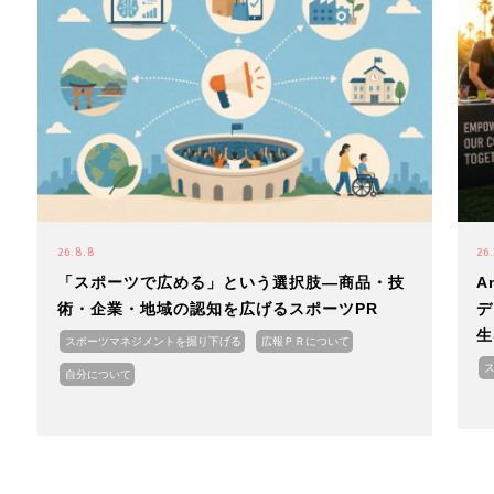
26.8.8
26.
「スポーツで広める」という選択肢―商品・技
A
術・企業・地域の認知を広げるスポーツPR
デ
生
スポーツマネジメントを掘り下げる
広報ＰＲについて
自分について