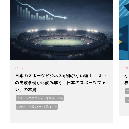
26.1.21
25
日本のスポーツビジネスが伸びない理由──3つ
な
の失敗事例から読み解く「日本のスポーツファ
界
ン」の本質
スポーツマネジメントを掘り下げる
スポーツ全般について思うこと