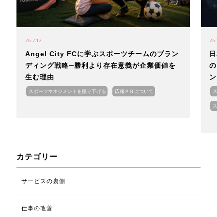
26.7.12
26.
Angel City FCに学ぶスポーツチームのブラン
日
ディング戦略─勝利より存在意義が企業価値を
の
生む理由
ン
スポーツマネジメントを掘り下げる
広報ＰＲについて
カテゴリー
サービスの裏側
仕事の改善