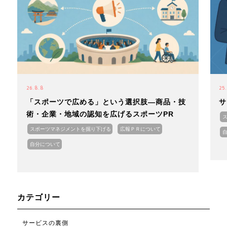
26.8.8
25
「スポーツで広める」という選択肢―商品・技
サ
術・企業・地域の認知を広げるスポーツPR
スポーツマネジメントを掘り下げる
広報ＰＲについて
自分について
カテゴリー
サービスの裏側